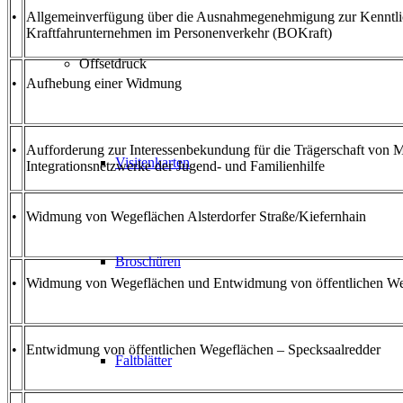
•
Allgemeinverfügung über die Ausnahmegenehmigung zur Kenntlic
Kraftfahrunternehmen im Personenverkehr (BOKraft)
Offsetdruck
•
Aufhebung einer Widmung
•
Aufforderung zur Interessenbekundung für die Trägerschaft von 
Visitenkarten
Integrationsnetzwerke der Jugend- und Familienhilfe
•
Widmung von Wegeflächen Alsterdorfer Straße/Kiefernhain
Broschüren
•
Widmung von Wegeflächen und Entwidmung von öffentlichen We
•
Entwidmung von öffentlichen Wegeflächen – Specksaalredder
Faltblätter