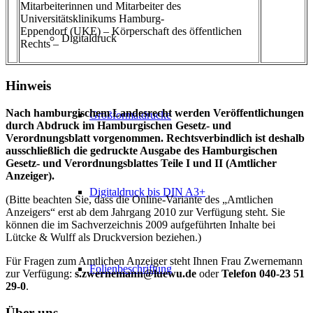
Mitarbeiterinnen und Mitarbeiter des
Universitätsklinikums Hamburg-
Eppendorf (UKE) – Körperschaft des öffentlichen
Digitaldruck
Rechts –
Hinweis
Nach hamburgischem Landesrecht werden Veröffentlichungen
Großformatdrucke
durch Abdruck im Hamburgischen Gesetz- und
Verordnungsblatt vorgenommen. Rechtsverbindlich ist deshalb
ausschließlich die gedruckte Ausgabe des Hamburgischen
Gesetz- und Verordnungsblattes Teile I und II (Amtlicher
Anzeiger).
Digitaldruck bis DIN A3+
(Bitte beachten Sie, dass die Online-Variante des „Amtlichen
Anzeigers“ erst ab dem Jahrgang 2010 zur Verfügung steht. Sie
können die im Sachverzeichnis 2009 aufgeführten Inhalte bei
Lütcke & Wulff als Druckversion beziehen.)
Für Fragen zum Amtlichen Anzeiger steht Ihnen Frau Zwernemann
Folienbeschriftung
zur Verfügung:
s.zwernemann@luewu.de
oder
Telefon 040-23 51
29-0
.
Über uns