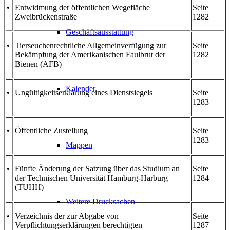
•
Entwidmung der öffentlichen Wegefläche
Seite
Zweibrückenstraße
1282
Geschäftsausstattung
•
Tierseuchenrechtliche Allgemeinverfügung zur
Seite
Bekämpfung der Amerikanischen Faulbrut der
1282
Bienen (AFB)
Kalender
•
Ungültigkeitserklärung eines Dienstsiegels
Seite
1283
•
Öffentliche Zustellung
Seite
1283
Mappen
•
Fünfte Änderung der Satzung über das Studium an
Seite
der Technischen Universität Hamburg-Harburg
1284
(TUHH)
Weitere Drucksachen
•
Verzeichnis der zur Abgabe von
Seite
Verpflichtungserklärungen berechtigten
1287