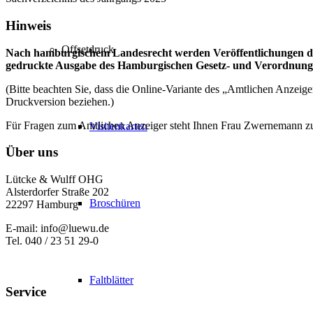
Hinweis
Offsetdruck
Nach hamburgischem Landesrecht werden Veröffentlichungen du
gedruckte Ausgabe des Hamburgischen Gesetz- und Verordnungsbl
(Bitte beachten Sie, dass die Online-Variante des „Amtlichen Anzeig
Druckversion beziehen.)
Für Fragen zum Amtlichen Anzeiger steht Ihnen Frau Zwernemann z
Visitenkarten
Über uns
Lütcke & Wulff OHG
Alsterdorfer Straße 202
Broschüren
22297 Hamburg
E-mail: info@luewu.de
Tel. 040 / 23 51 29-0
Faltblätter
Service