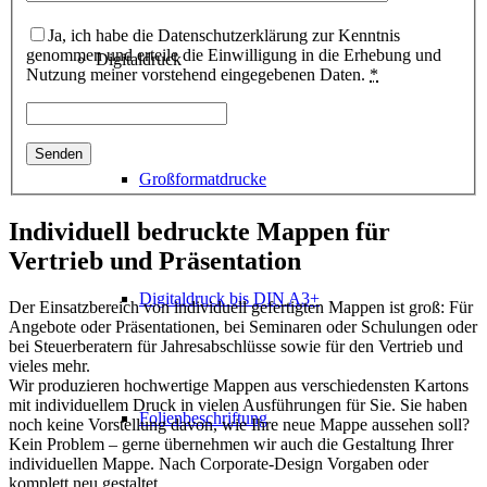
Ja, ich habe die Datenschutzerklärung zur Kenntnis
genommen und erteile die Einwilligung in die Erhebung und
Digitaldruck
Nutzung meiner vorstehend eingegebenen Daten.
*
Großformatdrucke
Individuell bedruckte Mappen für
Vertrieb und Präsentation
Digitaldruck bis DIN A3+
Der Einsatzbereich von individuell gefertigten Mappen ist groß: Für
Angebote oder Präsentationen, bei Seminaren oder Schulungen oder
bei Steuerberatern für Jahresabschlüsse sowie für den Vertrieb und
vieles mehr.
Wir produzieren hochwertige Mappen aus verschiedensten Kartons
mit individuellem Druck in vielen Ausführungen für Sie. Sie haben
Folienbeschriftung
noch keine Vorstellung davon, wie Ihre neue Mappe aussehen soll?
Kein Problem – gerne übernehmen wir auch die Gestaltung Ihrer
individuellen Mappe. Nach Corporate-Design Vorgaben oder
komplett neu gestaltet.