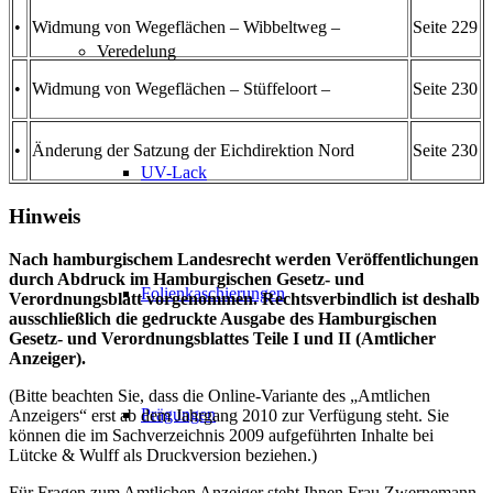
•
Widmung von Wegeflächen – Wibbeltweg –
Seite 229
Veredelung
•
Widmung von Wegeflächen – Stüffeloort –
Seite 230
•
Änderung der Satzung der Eichdirektion Nord
Seite 230
UV-Lack
Hinweis
Nach hamburgischem Landesrecht werden Veröffentlichungen
durch Abdruck im Hamburgischen Gesetz- und
Folienkaschierungen
Verordnungsblatt vorgenommen. Rechtsverbindlich ist deshalb
ausschließlich die gedruckte Ausgabe des Hamburgischen
Gesetz- und Verordnungsblattes Teile I und II (Amtlicher
Anzeiger).
(Bitte beachten Sie, dass die Online-Variante des „Amtlichen
Prägungen
Anzeigers“ erst ab dem Jahrgang 2010 zur Verfügung steht. Sie
können die im Sachverzeichnis 2009 aufgeführten Inhalte bei
Lütcke & Wulff als Druckversion beziehen.)
Für Fragen zum Amtlichen Anzeiger steht Ihnen Frau Zwernemann