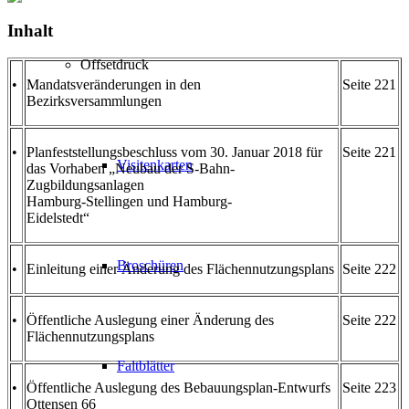
Inhalt
Offsetdruck
•
Mandatsveränderungen in den
Seite 221
Bezirksversammlungen
•
Planfeststellungsbeschluss vom 30. Januar 2018 für
Seite 221
Visitenkarten
das Vorhaben „Neubau der S-Bahn-
Zugbildungsanlagen
Hamburg-Stellingen und Hamburg-
Eidelstedt“
Broschüren
•
Einleitung einer Änderung des Flächennutzungsplans
Seite 222
•
Öffentliche Auslegung einer Änderung des
Seite 222
Flächennutzungsplans
Faltblätter
•
Öffentliche Auslegung des Bebauungsplan-Entwurfs
Seite 223
Ottensen 66