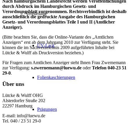
Nach hamburgischem Landesrecht werden Veröffentlichungen
durch Abdruck im Hamburgischen Gesetz- und
Verordnungsblatt vorgenommen. Rechtsverbindlich ist deshalb
Veredelung
ausschließlich die gedruckte Ausgabe des Hamburgischen
Gesetz- und Verordnungsblattes Teile I und II (Amtlicher
Anzeiger).
(Bitte beachten Sie, dass die Online-Variante des „Amtlichen
Anzeigers“ erst ab dem Jahrgang 2010 zur Verfügung steht. Sie
UV-Lack
können die im Sachverzeichnis 2009 aufgeführten Inhalte bei
Lütcke & Wulff als Druckversion beziehen.)
Für Fragen zum Amtlichen Anzeiger steht Ihnen Frau Zwernemann
zur Verfügung:
s.zwernemann@luewu.de
oder
Telefon 040-23 51
29-0
.
Folienkaschierungen
Über uns
Lütcke & Wulff OHG
Alsterdorfer Straße 202
22297 Hamburg
Prägungen
E-mail: info@luewu.de
Tel. 040 / 23 51 29-0