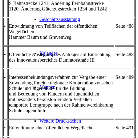
S-Bahnstrecke 1241, Änderung Fernbahnstrecke
1120, Änderung Güterzugstrecken 1234 und 1242
Geschäftsausstattung
•
Entwidmung von Teilflächen der öffentlichen
Seite 488
Wegeflächen
Hammer Baum und Grevenweg
Kalender
•
Öffentliche Auslegung des Antrages auf Einrichtung
Seite 488
des Innovationsbereiches Dammtorstraße III
•
Interessenbekundungsverfahren zur Vergabe einer
Seite 489
Zuwendung für eine regionale Kooperation zwischen
Mappen
Schule und Jugendhilfe für die Bildung
und Betreuung von Kindern und Jugendlichen
mit besonders herausforderndem Verhalten –
temporäre Lerngruppe nach der Rahmenvereinbarung
Schule-Jugendhilfe
Weitere Drucksachen
•
Entwidmung einer öffentlichen Wegefläche
Seite 491