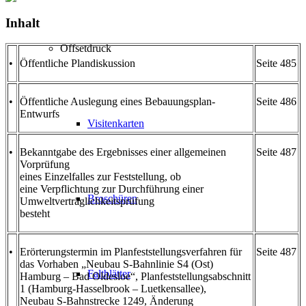
Inhalt
Offsetdruck
•
Öffentliche Plandiskussion
Seite 485
•
Öffentliche Auslegung eines Bebauungsplan-
Seite 486
Entwurfs
Visitenkarten
•
Bekanntgabe des Ergebnisses einer allgemeinen
Seite 487
Vorprüfung
eines Einzelfalles zur Feststellung, ob
eine Verpflichtung zur Durchführung einer
Broschüren
Umweltverträglichkeitsprüfung
besteht
•
Erörterungstermin im Planfeststellungsverfahren für
Seite 487
das Vorhaben „Neubau S-Bahnlinie S4 (Ost)
Faltblätter
Hamburg – Bad Oldesloe“, Planfeststellungsabschnitt
1 (Hamburg-Hasselbrook – Luetkensallee),
Neubau S-Bahnstrecke 1249, Änderung