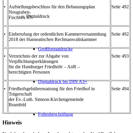
•
Aufstellungsbeschluss für den Bebauungsplan
Seite 492
Neugraben-
Digitaldruck
Fischbek 67
•
Einberufung der ordentlichen Kammerversammlung
Seite 492
2018 der Hanseatischen Rechtsanwaltskammer
Großformatdrucke
•
Verzeichnis der zur Abgabe von
Seite 493
Verpflichtungserklärungen
für die Hamburger Friedhöfe – AöR –
berechtigten Personen
Digitaldruck bis DIN A3+
•
Friedhofsgebührensatzung für den Friedhof in
Seite 494
Trägerschaft
der Ev.-Luth. Simeon-Kirchengemeinde
Bramfeld
Folienbeschriftung
Hinweis