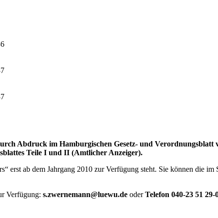
86
87
87
rch Abdruck im Hamburgischen Gesetz- und Verordnungsblatt vor
attes Teile I und II (Amtlicher Anzeiger).
ers“ erst ab dem Jahrgang 2010 zur Verfügung steht. Sie können die im 
ur Verfügung:
s.zwernemann@luewu.de
oder
Telefon 040-23 51 29-