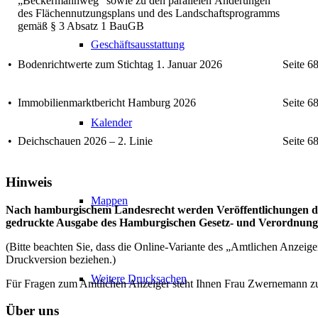
„Beckermannweg“ sowie zu den parallelen Änderungen
des Flächennutzungsplans und des Landschaftsprogramms
gemäß § 3 Absatz 1 BauGB
Geschäftsausstattung
•
Bodenrichtwerte zum Stichtag 1. Januar 2026
Seite 6
•
Immobilienmarktbericht Hamburg 2026
Seite 6
Kalender
•
Deichschauen 2026 – 2. Linie
Seite 6
Hinweis
Mappen
Nach hamburgischem Landesrecht werden Veröffentlichungen du
gedruckte Ausgabe des Hamburgischen Gesetz- und Verordnungsbl
(Bitte beachten Sie, dass die Online-Variante des „Amtlichen Anzeig
Druckversion beziehen.)
Weitere Drucksachen
Für Fragen zum Amtlichen Anzeiger steht Ihnen Frau Zwernemann z
Über uns