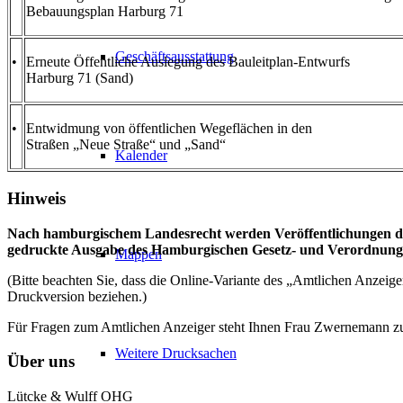
Bebauungsplan Harburg 71
Geschäftsausstattung
•
Erneute Öffentliche Auslegung des Bauleitplan-Entwurfs
Harburg 71 (Sand)
•
Entwidmung von öffentlichen Wegeflächen in den
Straßen „Neue Straße“ und „Sand“
Kalender
Hinweis
Nach hamburgischem Landesrecht werden Veröffentlichungen du
gedruckte Ausgabe des Hamburgischen Gesetz- und Verordnungsbl
Mappen
(Bitte beachten Sie, dass die Online-Variante des „Amtlichen Anzeig
Druckversion beziehen.)
Für Fragen zum Amtlichen Anzeiger steht Ihnen Frau Zwernemann z
Weitere Drucksachen
Über uns
Lütcke & Wulff OHG