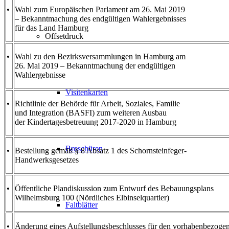
•
Wahl zum Europäischen Parlament am 26. Mai 2019
– Bekanntmachung des endgültigen Wahlergebnisses
für das Land Hamburg
Offsetdruck
•
Wahl zu den Bezirksversammlungen in Hamburg am
26. Mai 2019 – Bekanntmachung der endgültigen
Wahlergebnisse
Visitenkarten
•
Richtlinie der Behörde für Arbeit, Soziales, Familie
und Integration (BASFI) zum weiteren Ausbau
der Kindertagesbetreuung 2017-2020 in Hamburg
Broschüren
•
Bestellung gemäß § 8 Absatz 1 des Schornsteinfeger-
Handwerksgesetzes
•
Öffentliche Plandiskussion zum Entwurf des Bebauungsplans
Wilhelmsburg 100 (Nördliches Elbinselquartier)
Faltblätter
•
Änderung eines Aufstellungsbeschlusses für den vorhabenbezoge