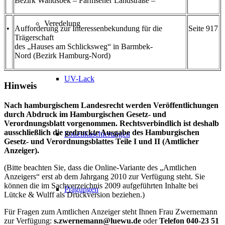
Bezirk Wandsbek – Farmsener Landstraße –
Veredelung
•
Aufforderung zur Interessenbekundung für die
Seite 917
Trägerschaft
des „Hauses am Schlicksweg“ in Barmbek-
Nord (Bezirk Hamburg-Nord)
UV-Lack
Hinweis
Nach hamburgischem Landesrecht werden Veröffentlichungen
durch Abdruck im Hamburgischen Gesetz- und
Verordnungsblatt vorgenommen. Rechtsverbindlich ist deshalb
ausschließlich die gedruckte Ausgabe des Hamburgischen
Folienkaschierungen
Gesetz- und Verordnungsblattes Teile I und II (Amtlicher
Anzeiger).
(Bitte beachten Sie, dass die Online-Variante des „Amtlichen
Anzeigers“ erst ab dem Jahrgang 2010 zur Verfügung steht. Sie
können die im Sachverzeichnis 2009 aufgeführten Inhalte bei
Prägungen
Lütcke & Wulff als Druckversion beziehen.)
Für Fragen zum Amtlichen Anzeiger steht Ihnen Frau Zwernemann
zur Verfügung:
s.zwernemann@luewu.de
oder
Telefon 040-23 51