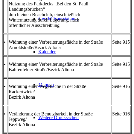
Nutzung des Parkdecks „Bei den St. Pauli
Landungsbrücken“
durch einen Beachclub, einschließlich
Geschäftsausstattung
Winternutzung durch Lagerung, nach
öffentlicher Ausschreibung
•
Widmung einer Verbreiterungsfläche in der Straße
Seite 915
Arnoldstraße/Bezirk Altona
Kalender
•
Widmung einer Verbreiterungsfläche in der Straße
Seite 915
Bahrenfelder Straße/Bezirk Altona
Mappen
•
Widmung einer Wegefläche in der Straße
Seite 916
Rackertwiete/
Bezirk Altona
•
Veränderung der Benutzbarkeit in der Straße
Seite 916
Weitere Drucksachen
Jeppweg/
Bezirk Altona