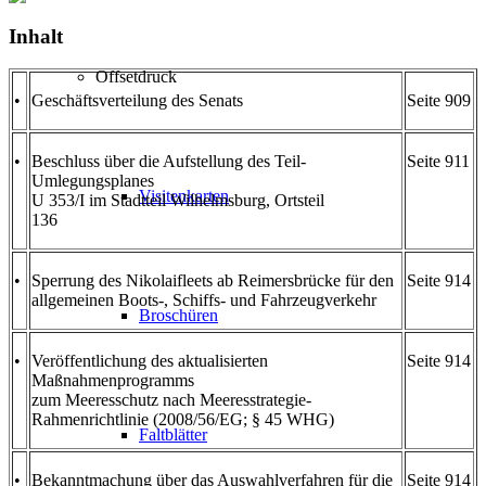
Inhalt
Offsetdruck
•
Geschäftsverteilung des Senats
Seite 909
•
Beschluss über die Aufstellung des Teil-
Seite 911
Umlegungsplanes
Visitenkarten
U 353/I im Stadtteil Wilhelmsburg, Ortsteil
136
•
Sperrung des Nikolaifleets ab Reimersbrücke für den
Seite 914
allgemeinen Boots-, Schiffs- und Fahrzeugverkehr
Broschüren
•
Veröffentlichung des aktualisierten
Seite 914
Maßnahmenprogramms
zum Meeresschutz nach Meeresstrategie-
Rahmenrichtlinie (2008/56/EG; § 45 WHG)
Faltblätter
•
Bekanntmachung über das Auswahlverfahren für die
Seite 914