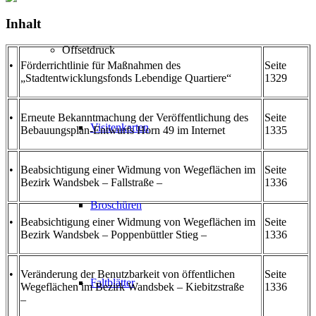
Inhalt
Offsetdruck
•
Förderrichtlinie für Maßnahmen des
Seite
„Stadtentwicklungsfonds Lebendige Quartiere“
1329
•
Erneute Bekanntmachung der Veröffentlichung des
Seite
Visitenkarten
Bebauungsplan-Entwurfs Horn 49 im Internet
1335
•
Beabsichtigung einer Widmung von Wegeflächen im
Seite
Bezirk Wandsbek – Fallstraße –
1336
Broschüren
•
Beabsichtigung einer Widmung von Wegeflächen im
Seite
Bezirk Wandsbek – Poppenbüttler Stieg –
1336
•
Veränderung der Benutzbarkeit von öffentlichen
Seite
Faltblätter
Wegeflächen im Bezirk Wandsbek – Kiebitzstraße
1336
–