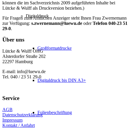
können die im Sachverzeichnis 2009 aufgeführten Inhalte bei
Lütcke & Wulff als Druckversion beziehen.)
Digitaldruck
Für Fragen zum Amtlichen Anzeiger steht Ihnen Frau Zwernemann
zur Verfügung:
s.zwernemann@luewu.de
oder
Telefon 040-23 51
29-0
.
Über uns
Großformatdrucke
Lütcke & Wulff OHG
Alsterdorfer Straße 202
22297 Hamburg
E-mail: info@luewu.de
Tel. 040 / 23 51 29-0
Digitaldruck bis DIN A3+
Service
AGB
Folienbeschriftung
Datenschutzerklärung
Impressum
Kontakt / Anfahrt