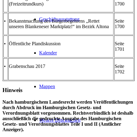
(Freizeitrundkurs)
1700
Geschäftsausstattung
•
Bekanntmachung des Bürgerbegehrens „Rettet
Seite
unseren Blankeneser Marktplatz!“ im Bezirk Altona
1700
•
Öffentliche Plandiskussion
Seite
1701
Kalender
•
Grabenschau 2017
Seite
1702
Mappen
Hinweis
Nach hamburgischem Landesrecht werden Veröffentlichungen
durch Abdruck im Hamburgischen Gesetz- und
Verordnungsblatt vorgenommen. Rechtsverbindlich ist deshalb
ausschließlich die gedruckte Ausgabe des Hamburgischen
Weitere Drucksachen
Gesetz- und Verordnungsblattes Teile I und II (Amtlicher
Anzeiger).