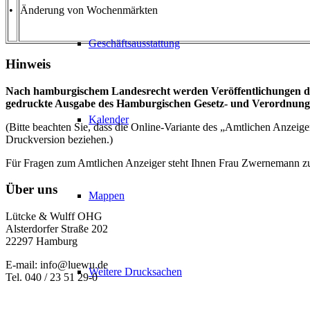
•
Änderung von Wochenmärkten
Geschäftsausstattung
Hinweis
Nach hamburgischem Landesrecht werden Veröffentlichungen du
gedruckte Ausgabe des Hamburgischen Gesetz- und Verordnungsbl
Kalender
(Bitte beachten Sie, dass die Online-Variante des „Amtlichen Anzeig
Druckversion beziehen.)
Für Fragen zum Amtlichen Anzeiger steht Ihnen Frau Zwernemann z
Über uns
Mappen
Lütcke & Wulff OHG
Alsterdorfer Straße 202
22297 Hamburg
E-mail: info@luewu.de
Weitere Drucksachen
Tel. 040 / 23 51 29-0