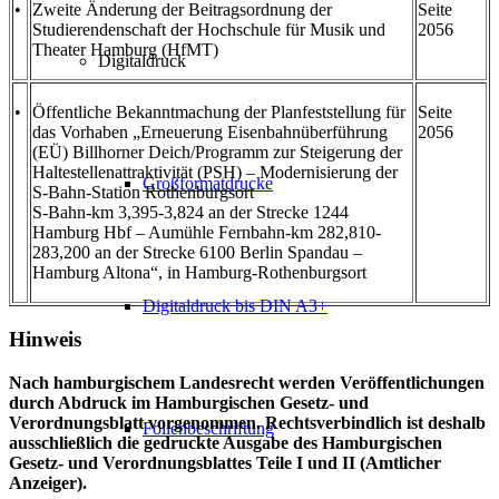
•
Zweite Änderung der Beitragsordnung der
Seite
Studierendenschaft der Hochschule für Musik und
2056
Theater Hamburg (HfMT)
Digitaldruck
•
Öffentliche Bekanntmachung der Planfeststellung für
Seite
das Vorhaben „Erneuerung Eisenbahnüberführung
2056
(EÜ) Billhorner Deich/Programm zur Steigerung der
Haltestellenattraktivität (PSH) – Modernisierung der
Großformatdrucke
S-Bahn-Station Rothenburgsort
S-Bahn-km 3,395-3,824 an der Strecke 1244
Hamburg Hbf – Aumühle Fernbahn-km 282,810-
283,200 an der Strecke 6100 Berlin Spandau –
Hamburg Altona“, in Hamburg-Rothenburgsort
Digitaldruck bis DIN A3+
Hinweis
Nach hamburgischem Landesrecht werden Veröffentlichungen
durch Abdruck im Hamburgischen Gesetz- und
Verordnungsblatt vorgenommen. Rechtsverbindlich ist deshalb
Folienbeschriftung
ausschließlich die gedruckte Ausgabe des Hamburgischen
Gesetz- und Verordnungsblattes Teile I und II (Amtlicher
Anzeiger).