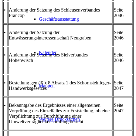
•
Änderung der Satzung des Schleusenverbandes
Seite
Francop
2046
Geschäftsausstattung
•
Änderung der Satzung der
Seite
Entwässerungsinteressentschaft Neugraben
2046
Kalender
•
Änderung der Satzung des Sielverbandes
Seite
Hohenwisch
2046
.
•
Bestellung gemäß § 8 Absatz 1 des Schornsteinfeger-
Seite
Mappen
Handwerksgesetzes
2047
•
Bekanntgabe des Ergebnisses einer allgemeinen
Seite
Vorprüfung des Einzelfalles zur Feststellung, ob eine
2047
Verpflichtung zur Durchführung einer
Weitere Drucksachen
Umweltverträglichkeitsprüfung besteht