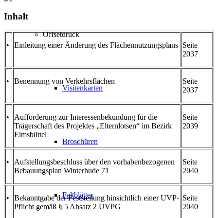
Inhalt
Offsetdruck
•
Einleitung einer Änderung des Flächennutzungsplans
Seite
2037
•
Benennung von Verkehrsflächen
Seite
Visitenkarten
2037
•
Aufforderung zur Interessenbekundung für die
Seite
Trägerschaft des Projektes „Elternlotsen“ im Bezirk
2039
Eimsbüttel
Broschüren
•
Aufstellungsbeschluss über den vorhabenbezogenen
Seite
Bebauungsplan Winterhude 71
2040
Faltblätter
•
Bekanntgabe der Feststellung hinsichtlich einer UVP-
Seite
Pflicht gemäß § 5 Absatz 2 UVPG
2040