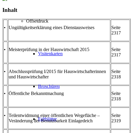
Inhalt
Offsetdruck
•
Ungültigkeitserklärung eines Dienstausweises
Seite
2317
•
Meisterprüfung in der Hauswirtschaft 2015
Seite
Visitenkarten
2317
•
Abschlussprüfung I/2015 für Hauswirtschafterinnen
Seite
und Hauswirtschafter
2318
Broschüren
•
Öffentliche Bekanntmachung
Seite
2318
•
Teilentwidmung einer öffentlichen Wegefläche –
Seite
Faltblätter
Veränderung der Benutzbarkeit Einlagedeich
2319