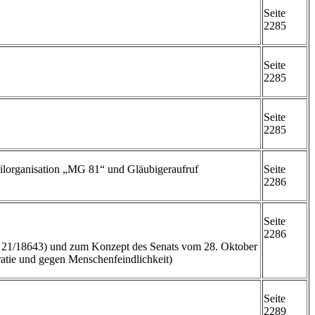
Seite
2285
Seite
2285
Seite
2285
eilorganisation „MG 81“ und Gläubigeraufruf
Seite
2286
Seite
2286
 21/18643) und zum Konzept des Senats vom 28. Oktober
atie und gegen Menschenfeindlichkeit)
Seite
2289