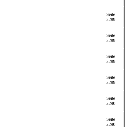
Seite
2289
Seite
2289
Seite
2289
Seite
2289
Seite
2290
Seite
2290