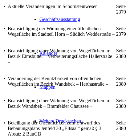
•
Aktuelle Veränderungen im Schornsteinwesen
Seite
2379
Geschäftsausstattung
•
Beabsichtigung der Widmung einer öffentlichen
Seite
Wegefläche im Stadtteil Horn – Südlich Weddestraße –
2379
•
Beabsichtigung einer Widmung von Wegeflächen im
Seite
Kalender
Bezirk Eimsbüttel – Verbreiterungsfläche Hallerstraße
2380
–
•
Veränderung der Benutzbarkeit von öffentlichen
Seite
Wegeflächen im Bezirk Wandsbek – Herthastraße –
2380
Mappen
•
Beabsichtigung einer Widmung von Wegeflächen im
Seite
Bezirk Wandsbek – Bramfelder Chaussee –
2380
Weitere Drucksachen
•
Beteiligung der Öffentlichkeit zum Entwurf des
Seite
Bebauungsplans Jenfeld 30 „Elfsaal“ gemäß § 3
2380
Absatz 2 BauGB