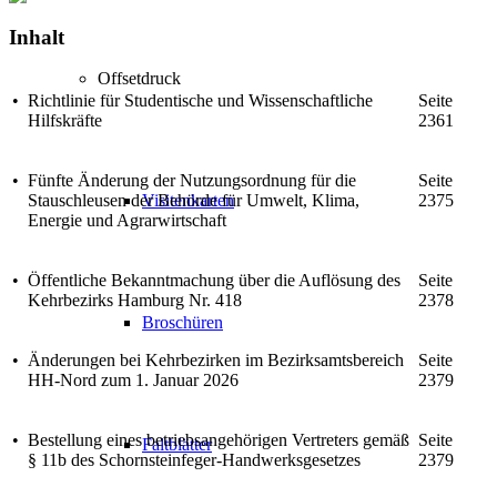
Inhalt
Offsetdruck
•
Richtlinie für Studentische und Wissenschaftliche
Seite
Hilfskräfte
2361
•
Fünfte Änderung der Nutzungsordnung für die
Seite
Visitenkarten
Stauschleusen der Behörde für Umwelt, Klima,
2375
Energie und Agrarwirtschaft
•
Öffentliche Bekanntmachung über die Auflösung des
Seite
Kehrbezirks Hamburg Nr. 418
2378
Broschüren
•
Änderungen bei Kehrbezirken im Bezirksamtsbereich
Seite
HH-Nord zum 1. Januar 2026
2379
•
Bestellung eines betriebsangehörigen Vertreters gemäß
Seite
Faltblätter
§ 11b des Schornsteinfeger-Handwerksgesetzes
2379