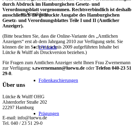
durch Abdruck im Hamburgischen Gesetz- und
Verordnungsblatt vorgenommen. Rechtsverbindlich ist deshalb
Veredelung
ausschließlich die gedruckte Ausgabe des Hamburgischen
Gesetz- und Verordnungsblattes Teile I und II (Amtlicher
Anzeiger).
(Bitte beachten Sie, dass die Online-Variante des „Amtlichen
Anzeigers“ erst ab dem Jahrgang 2010 zur Verfügung steht. Sie
können die im Sachverzeichnis 2009 aufgeführten Inhalte bei
UV-Lack
Lütcke & Wulff als Druckversion beziehen.)
Für Fragen zum Amtlichen Anzeiger steht Ihnen Frau Zwernemann
zur Verfügung:
s.zwernemann@luewu.de
oder
Telefon 040-23 51
29-0
.
Folienkaschierungen
Über uns
Lütcke & Wulff OHG
Alsterdorfer Straße 202
22297 Hamburg
Prägungen
E-mail: info@luewu.de
Tel. 040 / 23 51 29-0