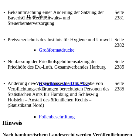
•
Bekanntmachung einer Änderung der Satzung der
Seite
Digitaldruck
Bayerischen Rechtsanwalts- und
2381
Steuerberaterversorgung
•
Preisverzeichnis des Instituts für Hygiene und Umwelt
Seite
2382
Großformatdrucke
•
Neufassung der Friedhofsgebührensatzung der
Seite
Friedhöfe des Ev.-Luth. Gesamtverbandes Harburg
2385
Digitaldruck bis DIN A3+
•
Änderung des Verzeichnisses der zur Abgabe von
Seite
Verpflichtungserklärungen berechtigten Personen des
2385
Statistischen Amts für Hamburg und Schleswig-
Holstein – Anstalt des öffentlichen Rechts –
(Statistikamt Nord)
Folienbeschriftung
Hinweis
Nach hamburgischem Landesrecht werden Veröffentlichungen