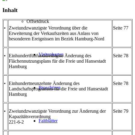
Inhalt
Offsetdruck
•
Zweiundzwanzigste Verordnung über die
Seite 77
Erweiterung der Verkaufszeiten aus Anlass von
besonderen Ereignissen im Bezirk Hamburg-Nord
Visitenkarten
•
Einhundertfünfunddreißigste Änderung des
Seite 78
Flächennutzungsplans für die Freie und Hansestadt
Hamburg
•
Einhundertneunzehnte Änderung des
Seite 78
Broschüren
Landschaftsprogramms für die Freie und Hansestadt
Hamburg
•
Zweiundzwanzigste Verordnung zur Änderung der
Seite 79
Kapazitätsverordnung
Faltblätter
221-6-2