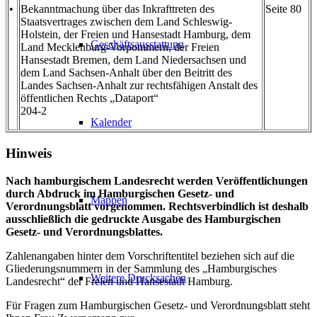
•
Bekanntmachung über das Inkrafttreten des
Seite 80
Staatsvertrages zwischen dem Land Schleswig-
Holstein, der Freien und Hansestadt Hamburg, dem
Geschäftsausstattung
Land Mecklenburg-Vorpommern, der Freien
Hansestadt Bremen, dem Land Niedersachsen und
dem Land Sachsen-Anhalt über den Beitritt des
Landes Sachsen-Anhalt zur rechtsfähigen Anstalt des
öffentlichen Rechts „Dataport“
204-2
Kalender
Hinweis
Nach hamburgischem Landesrecht werden Veröffentlichungen
durch Abdruck im Hamburgischen Gesetz- und
Mappen
Verordnungsblatt vorgenommen. Rechtsverbindlich ist deshalb
ausschließlich die gedruckte Ausgabe des Hamburgischen
Gesetz- und Verordnungsblattes.
Zahlenangaben hinter dem Vorschriftentitel beziehen sich auf die
Gliederungsnummern in der Sammlung des „Hamburgisches
Weitere Drucksachen
Landesrecht“ der Freien und Hansestadt Hamburg.
Für Fragen zum Hamburgischen Gesetz- und Verordnungsblatt steht