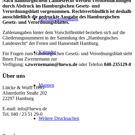
Nach hamburgischem Landesrecht werden Veröffentlichungen
durch Abdruck im Hamburgischen Gesetz- und
Verordnungsblatt vorgenommen. Rechtsverbindlich ist deshalb
ausschließlich die gedruckte Ausgabe des Hamburgischen
Geschäftsausstattung
Gesetz- und Verordnungsblattes.
Zahlenangaben hinter dem Vorschriftentitel beziehen sich auf die
Gliederungsnummern in der Sammlung des „Hamburgisches
Landesrecht“ der Freien und Hansestadt Hamburg.
Kalender
Für Fragen zum Hamburgischen Gesetz- und Verordnungsblatt steht
Ihnen Frau Zwernemann zur
Verfügung:
s.zwernemann@luewu.de
oder Telefon
040-235129-0
Über uns
Mappen
Lütcke & Wulff OHG
Alsterdorfer Straße 202
22297 Hamburg
E-mail: info@luewu.de
Tel. 040 / 23 51 29-0
Weitere Drucksachen