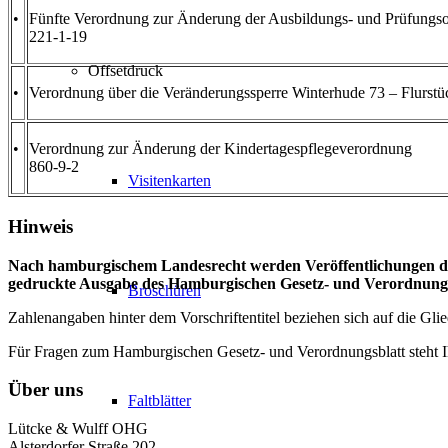
•
Fünfte Verordnung zur Änderung der Ausbildungs- und Prüfungs
221-1-19
Offsetdruck
•
Verordnung über die Veränderungssperre Winterhude 73 – Flurst
•
Verordnung zur Änderung der Kindertagespflegeverordnung
860-9-2
Visitenkarten
Hinweis
Nach hamburgischem Landesrecht werden Veröffentlichungen du
gedruckte Ausgabe des Hamburgischen Gesetz- und Verordnungs
Broschüren
Zahlenangaben hinter dem Vorschriftentitel beziehen sich auf die 
Für Fragen zum Hamburgischen Gesetz- und Verordnungsblatt steht
Über uns
Faltblätter
Lütcke & Wulff OHG
Alsterdorfer Straße 202