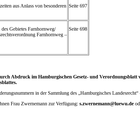
zeiten aus Anlass von besonderen
Seite 697
h des Gebietes Farnhornweg/
Seite 698
fsrechtsverordnung Farnhornweg –
rch Abdruck im Hamburgischen Gesetz- und Verordnungsblatt vor
blattes.
Gliederungsnummern in der Sammlung des „Hamburgisches Landesrecht“
 Ihnen Frau Zwernemann zur Verfügung:
s.zwernemann@luewu.de
od