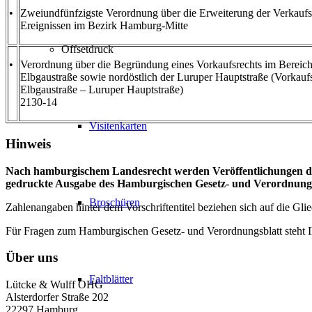
•
Zweiundfünfzigste Verordnung über die Erweiterung der Verkaufs
Ereignissen im Bezirk Hamburg-Mitte
Offsetdruck
•
Verordnung über die Begründung eines Vorkaufsrechts im Bereic
Elbgaustraße sowie nordöstlich der Luruper Hauptstraße (Vorkau
Elbgaustraße – Luruper Hauptstraße)
2130-14
Visitenkarten
Hinweis
Nach hamburgischem Landesrecht werden Veröffentlichungen du
gedruckte Ausgabe des Hamburgischen Gesetz- und Verordnungs
Broschüren
Zahlenangaben hinter dem Vorschriftentitel beziehen sich auf die 
Für Fragen zum Hamburgischen Gesetz- und Verordnungsblatt steht
Über uns
Faltblätter
Lütcke & Wulff OHG
Alsterdorfer Straße 202
22297 Hamburg